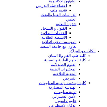
الشؤون الاكاديمية
اعضاء هيئة التدريس
تقديم ملف
الدراسات العليا والبحث
العلمي
شؤون الطلبة
القبول و التسجل
الخدمات الطلابية
الانشطة الطلابية
المؤسسات في اتفاقية
تعاون مع جامعة السعيد
الكليات و المراكز
كلية طب الفم والٲسنان
كلية العلوم الطبية والصحية
العلوم الصيدلانية
المختبرات الطبية
التغذيه العلاجية
التمريض
كلية الهندسة وتقنية المعلومات
الهندسة المعمارية
تقنية معلومات
الأمن السيبراني
علوم حاسوب
الذكاء الاصطناعي