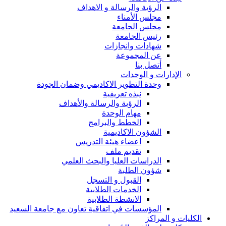
الرؤية والرسالة و الاهداف
مجلس الأمناء
مجلس الجامعة
رئيس الجامعة
شهادات وانجازات
عن المجموعة
أتصل بنا
الإدارات و الوحدات
وحدة التطوير الاكاديمي وضمان الجودة
نبذه تعريفية
الرؤية والرسالة والأهداف
مهام الوحدة
الخطط والبرامج
الشؤون الاكاديمية
اعضاء هيئة التدريس
تقديم ملف
الدراسات العليا والبحث العلمي
شؤون الطلبة
القبول و التسجل
الخدمات الطلابية
الانشطة الطلابية
المؤسسات في اتفاقية تعاون مع جامعة السعيد
الكليات و المراكز