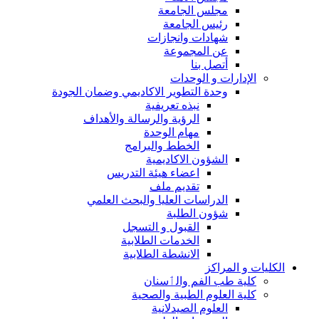
مجلس الجامعة
رئيس الجامعة
شهادات وانجازات
عن المجموعة
أتصل بنا
الإدارات و الوحدات
وحدة التطوير الاكاديمي وضمان الجودة
نبذه تعريفية
الرؤية والرسالة والأهداف
مهام الوحدة
الخطط والبرامج
الشؤون الاكاديمية
اعضاء هيئة التدريس
تقديم ملف
الدراسات العليا والبحث العلمي
شؤون الطلبة
القبول و التسجل
الخدمات الطلابية
الانشطة الطلابية
الكليات و المراكز
كلية طب الفم والٲسنان
كلية العلوم الطبية والصحية
العلوم الصيدلانية