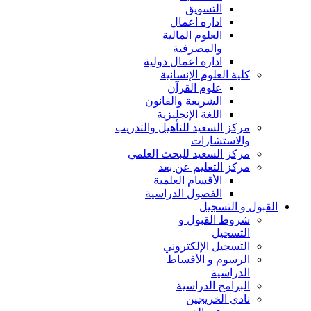
التسويق
اداره اعمال
العلوم المالية
والمصرفية
اداره اعمال دولية
كلية العلوم الإنسانية
علوم القرآن
الشريعة والقانون
اللغة الإنجليزية
مركز السعيد للتأهيل والتدريب
والاستشارات
مركز السعيد للبحث العلمي
مركز التعليم عن بعد
الأقسام العلمية
الفصول الدراسية
القبول و التسجيل
شروط القبول و
التسجيل
التسجيل الإلكتروني
الرسوم و الأقساط
الدراسية
البرامج الدراسية
نادي الخريجين