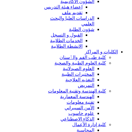
الشؤون الاكاديمية
اعضاء هيئة التدريس
تقديم ملف
الدراسات العليا والبحث
العلمي
شؤون الطلبة
القبول و التسجل
الخدمات الطلابية
الانشطة الطلابية
الكليات و المراكز
كلية طب الفم والٲسنان
كلية العلوم الطبية والصحية
العلوم الصيدلانية
المختبرات الطبية
التغذيه العلاجية
التمريض
كلية الهندسة وتقنية المعلومات
الهندسة المعمارية
تقنية معلومات
الأمن السيبراني
علوم حاسوب
الذكاء الاصطناعي
كلية إدارة الأعمال
المحاسبة