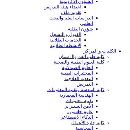
الشؤون الاكاديمية
اعضاء هيئة التدريس
تقديم ملف
الدراسات العليا والبحث
العلمي
شؤون الطلبة
القبول و التسجل
الخدمات الطلابية
الانشطة الطلابية
الكليات و المراكز
كلية طب الفم والٲسنان
كلية العلوم الطبية والصحية
العلوم الصيدلانية
المختبرات الطبية
التغذيه العلاجية
التمريض
كلية الهندسة وتقنية المعلومات
الهندسة المعمارية
تقنية معلومات
الأمن السيبراني
علوم حاسوب
الذكاء الاصطناعي
كلية إدارة الأعمال
المحاسبة