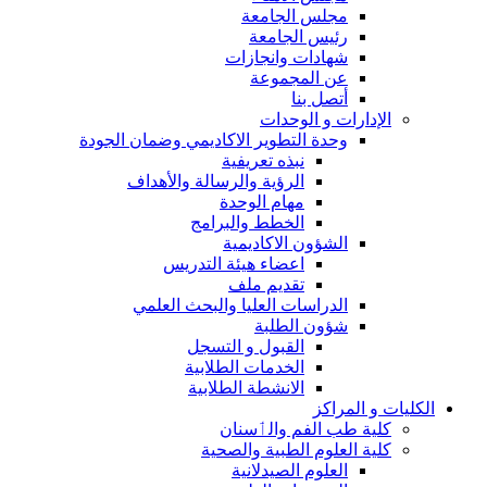
مجلس الجامعة
رئيس الجامعة
شهادات وانجازات
عن المجموعة
أتصل بنا
الإدارات و الوحدات
وحدة التطوير الاكاديمي وضمان الجودة
نبذه تعريفية
الرؤية والرسالة والأهداف
مهام الوحدة
الخطط والبرامج
الشؤون الاكاديمية
اعضاء هيئة التدريس
تقديم ملف
الدراسات العليا والبحث العلمي
شؤون الطلبة
القبول و التسجل
الخدمات الطلابية
الانشطة الطلابية
الكليات و المراكز
كلية طب الفم والٲسنان
كلية العلوم الطبية والصحية
العلوم الصيدلانية