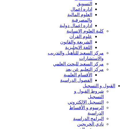
التسويق
اداره اعمال
العلوم المالية
والمصرفية
اداره اعمال دولية
كلية العلوم الإنسانية
علوم القرآن
الشريعة والقانون
اللغة الإنجليزية
مركز السعيد للتأهيل والتدريب
والاستشارات
مركز السعيد للبحث العلمي
مركز التعليم عن بعد
الأقسام العلمية
الفصول الدراسية
القبول و التسجيل
شروط القبول و
التسجيل
التسجيل الإلكتروني
الرسوم و الأقساط
الدراسية
البرامج الدراسية
نادي الخريجين