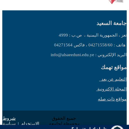
جامعة السعيد
تعز ، الجمهورية اليمنية ،
ص.ب : 4999
هاتف : 04271558/60 ، فاكس 04271564
البريد الإلكتروني : info@alsaeeduni.edu.ye
مواقع تهمك
التعليم عن بعد
المجلة الإكترونية
مواقع ذات صله
جميع الحقوق
شروط
محفوظة لجامعة
الاستخدام
|
سياسة