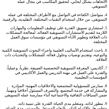
الاتجاهات بشكل ايجابي، لتحقيق المكاسب في مجال عمله
التسويقي.
4. متواصل: الكفاءة في التواصل مع الأطراف المختلفة في عمله
التسويقي، من خلال استخدام التقنيات المختلفة، التقليدية، والرقمية.
5. استشاري تسويق: القدرة على توظيف المعلومات والمهارات
اللازمة لتقديم الاستشارات التسويقية الفعالة، لمعالجة المشكلات
ذات العلاقة وتطوير الأداء التسويقي في مؤسسات سوق العمل
المختلفة.
6. باحث: استخدام الأساليب العلمية واجراء البحوث التسويقية الكمية
والنوعية، وتقديم توصيات وحلول فعالة، للمشكلات والتحديات ذات
العلاقة.
7. أكاديمي: المعرفة التسويقية التخصصية العميقة، نظرياً، وعملياً،
والقدرة على العمل في مهنة التدريس والعمل الأكاديمي في
المؤسسات التعليمية.
8. ممارس للمسؤولية المجتمعية والاخلاقيات المهنية: المبادرة
والمشاركة في خدمة المجتمع، والتصرف المسئول أخلاقياً ومهنياً،
ضمن السياقات الثقافية والاجتماعية أثناء ممارسة عمله التسويقي.
9. مطور لذاته، ومتعلم مدى الحياة: القدرة على تنمية ذاته،
وتطويرها، والالتزام الذاتي بالتعلم المستقل والمستمر مدى الحياة،