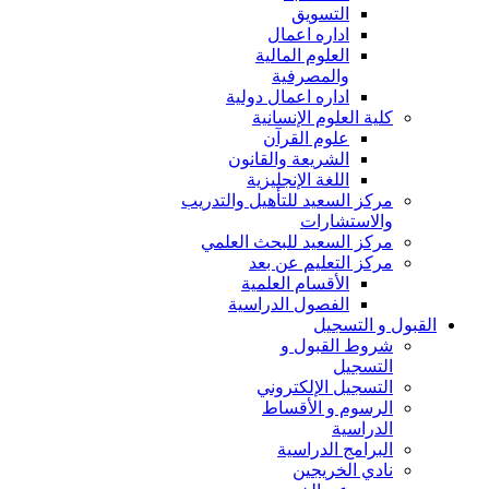
التسويق
اداره اعمال
العلوم المالية
والمصرفية
اداره اعمال دولية
كلية العلوم الإنسانية
علوم القرآن
الشريعة والقانون
اللغة الإنجليزية
مركز السعيد للتأهيل والتدريب
والاستشارات
مركز السعيد للبحث العلمي
مركز التعليم عن بعد
الأقسام العلمية
الفصول الدراسية
القبول و التسجيل
شروط القبول و
التسجيل
التسجيل الإلكتروني
الرسوم و الأقساط
الدراسية
البرامج الدراسية
نادي الخريجين