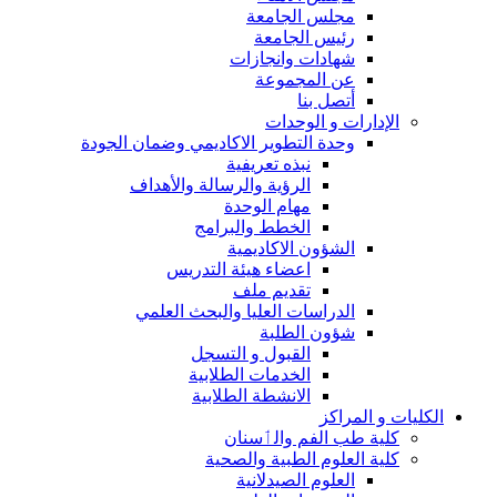
مجلس الجامعة
رئيس الجامعة
شهادات وانجازات
عن المجموعة
أتصل بنا
الإدارات و الوحدات
وحدة التطوير الاكاديمي وضمان الجودة
نبذه تعريفية
الرؤية والرسالة والأهداف
مهام الوحدة
الخطط والبرامج
الشؤون الاكاديمية
اعضاء هيئة التدريس
تقديم ملف
الدراسات العليا والبحث العلمي
شؤون الطلبة
القبول و التسجل
الخدمات الطلابية
الانشطة الطلابية
الكليات و المراكز
كلية طب الفم والٲسنان
كلية العلوم الطبية والصحية
العلوم الصيدلانية