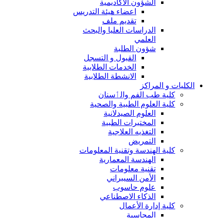
الشؤون الاكاديمية
اعضاء هيئة التدريس
تقديم ملف
الدراسات العليا والبحث
العلمي
شؤون الطلبة
القبول و التسجل
الخدمات الطلابية
الانشطة الطلابية
الكليات و المراكز
كلية طب الفم والٲسنان
كلية العلوم الطبية والصحية
العلوم الصيدلانية
المختبرات الطبية
التغذيه العلاجية
التمريض
كلية الهندسة وتقنية المعلومات
الهندسة المعمارية
تقنية معلومات
الأمن السيبراني
علوم حاسوب
الذكاء الاصطناعي
كلية إدارة الأعمال
المحاسبة