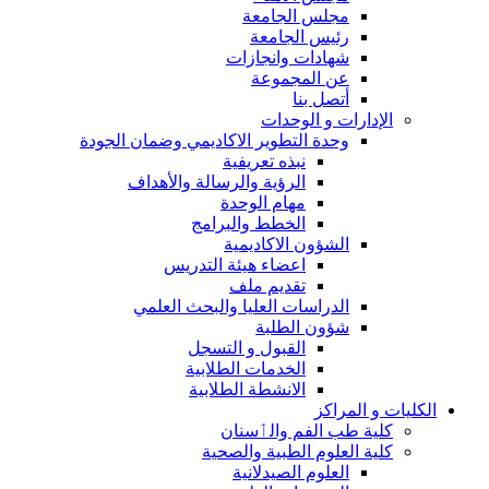
مجلس الجامعة
رئيس الجامعة
شهادات وانجازات
عن المجموعة
أتصل بنا
الإدارات و الوحدات
وحدة التطوير الاكاديمي وضمان الجودة
نبذه تعريفية
الرؤية والرسالة والأهداف
مهام الوحدة
الخطط والبرامج
الشؤون الاكاديمية
اعضاء هيئة التدريس
تقديم ملف
الدراسات العليا والبحث العلمي
شؤون الطلبة
القبول و التسجل
الخدمات الطلابية
الانشطة الطلابية
الكليات و المراكز
كلية طب الفم والٲسنان
كلية العلوم الطبية والصحية
العلوم الصيدلانية