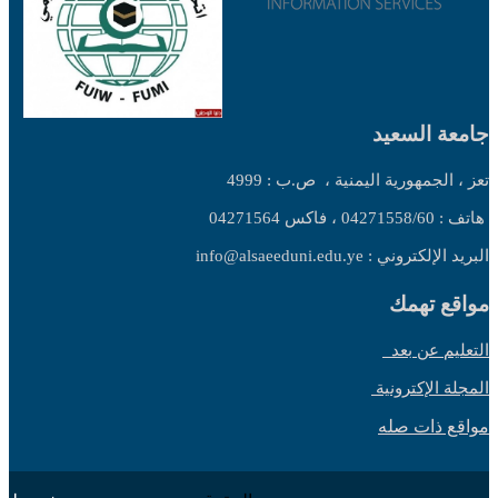
جامعة السعيد
تعز ، الجمهورية اليمنية ،
ص.ب : 4999
هاتف : 04271558/60 ، فاكس 04271564
البريد الإلكتروني : info@alsaeeduni.edu.ye
مواقع تهمك
التعليم عن بعد
المجلة الإكترونية
مواقع ذات صله