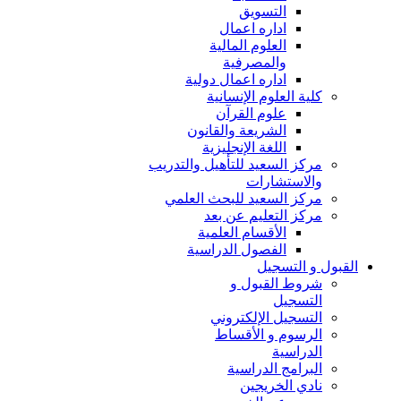
التسويق
اداره اعمال
العلوم المالية
والمصرفية
اداره اعمال دولية
كلية العلوم الإنسانية
علوم القرآن
الشريعة والقانون
اللغة الإنجليزية
مركز السعيد للتأهيل والتدريب
والاستشارات
مركز السعيد للبحث العلمي
مركز التعليم عن بعد
الأقسام العلمية
الفصول الدراسية
القبول و التسجيل
شروط القبول و
التسجيل
التسجيل الإلكتروني
الرسوم و الأقساط
الدراسية
البرامج الدراسية
نادي الخريجين