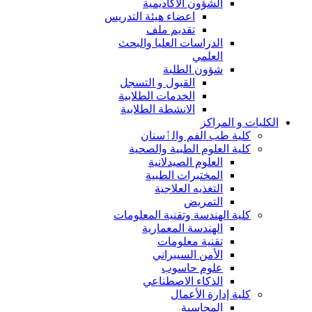
الشؤون الاكاديمية
اعضاء هيئة التدريس
تقديم ملف
الدراسات العليا والبحث
العلمي
شؤون الطلبة
القبول و التسجل
الخدمات الطلابية
الانشطة الطلابية
الكليات و المراكز
كلية طب الفم والٲسنان
كلية العلوم الطبية والصحية
العلوم الصيدلانية
المختبرات الطبية
التغذيه العلاجية
التمريض
كلية الهندسة وتقنية المعلومات
الهندسة المعمارية
تقنية معلومات
الأمن السيبراني
علوم حاسوب
الذكاء الاصطناعي
كلية إدارة الأعمال
المحاسبة