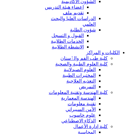
الشؤون الاكاديمية
اعضاء هيئة التدريس
تقديم ملف
الدراسات العليا والبحث
العلمي
شؤون الطلبة
القبول و التسجل
الخدمات الطلابية
الانشطة الطلابية
الكليات و المراكز
كلية طب الفم والٲسنان
كلية العلوم الطبية والصحية
العلوم الصيدلانية
المختبرات الطبية
التغذيه العلاجية
التمريض
كلية الهندسة وتقنية المعلومات
الهندسة المعمارية
تقنية معلومات
الأمن السيبراني
علوم حاسوب
الذكاء الاصطناعي
كلية إدارة الأعمال
المحاسبة