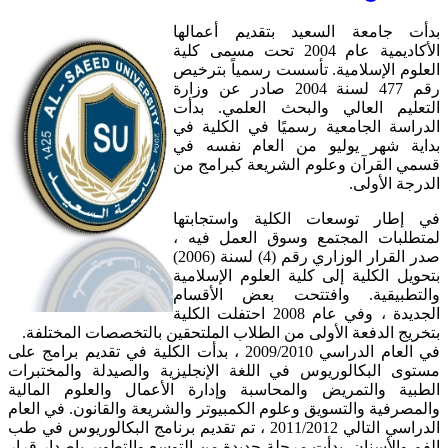
بدأت جامعة السعيد بتقديم أعمالها
الأكاديمية عام 2004 تحت مسمى كلية
العلوم الإسلامية. تأسست رسمياً بترخيص
رقم 477 لسنة 2004 صادر عن وزارة
التعليم العالي والبحث العلمي. بدأت
الدراسة الجامعية رسميًا في الكلية في
بداية شهر يوليو من العام نفسه في
قسمي القرآن وعلوم الشريعة كبرامج من
الدرجة الأولى.
في إطار توسعات الكلية واستجابتها
لمتطلبات المجتمع وسوق العمل فيه ،
صدر القرار الوزاري رقم (4) لسنة (2006)
بتحويل الكلية إلى كلية العلوم الإسلامية
والتطبيقية. وافتتحت بعض الأقسام
الجديدة ، وفي عام 2008 احتفلت الكلية
بتخريج الدفعة الأولى من الطلاب الملتحقين بالتخصصات المختلفة.
في العام الدراسي 2009/2010 ، بدأت الكلية في تقديم برامج على
مستوى البكالوريوس في اللغة الإنجليزية والصيدلة والمختبرات
الطبية والتمريض والمحاسبة وإدارة الأعمال والعلوم المالية
والمصرفية والتسويق وعلوم الكمبيوتر والشريعة والقانون. في العام
الدراسي التالي 2011/2012 ، تم تقديم برنامج البكالوريوس في طب
الفم والأسنان. بدأت مرحلة جديدة من التوسع والتطوير بإصدار قرار