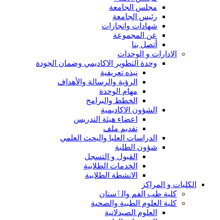
مجلس الجامعة
رئيس الجامعة
شهادات وانجازات
عن المجموعة
أتصل بنا
الإدارات و الوحدات
وحدة التطوير الاكاديمي وضمان الجودة
نبذه تعريفية
الرؤية والرسالة والأهداف
مهام الوحدة
الخطط والبرامج
الشؤون الاكاديمية
اعضاء هيئة التدريس
تقديم ملف
الدراسات العليا والبحث العلمي
شؤون الطلبة
القبول و التسجل
الخدمات الطلابية
الانشطة الطلابية
الكليات و المراكز
كلية طب الفم والٲسنان
كلية العلوم الطبية والصحية
العلوم الصيدلانية