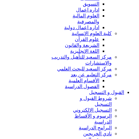
التسويق
اداره اعمال
العلوم المالية
والمصرفية
اداره اعمال دولية
كلية العلوم الإنسانية
علوم القرآن
الشريعة والقانون
اللغة الإنجليزية
مركز السعيد للتأهيل والتدريب
والاستشارات
مركز السعيد للبحث العلمي
مركز التعليم عن بعد
الأقسام العلمية
الفصول الدراسية
القبول و التسجيل
شروط القبول و
التسجيل
التسجيل الإلكتروني
الرسوم و الأقساط
الدراسية
البرامج الدراسية
نادي الخريجين