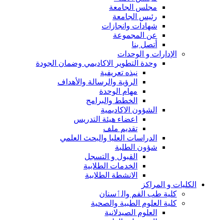
مجلس الجامعة
رئيس الجامعة
شهادات وانجازات
عن المجموعة
أتصل بنا
الإدارات و الوحدات
وحدة التطوير الاكاديمي وضمان الجودة
نبذه تعريفية
الرؤية والرسالة والأهداف
مهام الوحدة
الخطط والبرامج
الشؤون الاكاديمية
اعضاء هيئة التدريس
تقديم ملف
الدراسات العليا والبحث العلمي
شؤون الطلبة
القبول و التسجل
الخدمات الطلابية
الانشطة الطلابية
الكليات و المراكز
كلية طب الفم والٲسنان
كلية العلوم الطبية والصحية
العلوم الصيدلانية