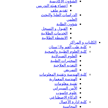
الشؤون الاكاديمية
اعضاء هيئة التدريس
تقديم ملف
الدراسات العليا والبحث
العلمي
شؤون الطلبة
القبول و التسجل
الخدمات الطلابية
الانشطة الطلابية
الكليات و المراكز
كلية طب الفم والٲسنان
كلية العلوم الطبية والصحية
العلوم الصيدلانية
المختبرات الطبية
التغذيه العلاجية
التمريض
كلية الهندسة وتقنية المعلومات
الهندسة المعمارية
تقنية معلومات
الأمن السيبراني
علوم حاسوب
الذكاء الاصطناعي
كلية إدارة الأعمال
المحاسبة