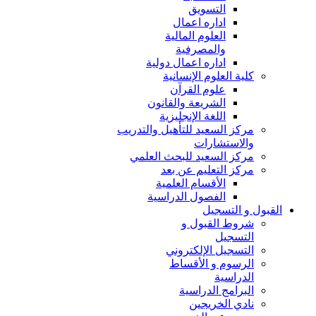
التسويق
اداره اعمال
العلوم المالية
والمصرفية
اداره اعمال دولية
كلية العلوم الإنسانية
علوم القرآن
الشريعة والقانون
اللغة الإنجليزية
مركز السعيد للتأهيل والتدريب
والاستشارات
مركز السعيد للبحث العلمي
مركز التعليم عن بعد
الأقسام العلمية
الفصول الدراسية
القبول و التسجيل
شروط القبول و
التسجيل
التسجيل الإلكتروني
الرسوم و الأقساط
الدراسية
البرامج الدراسية
نادي الخريجين