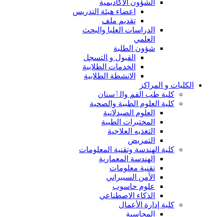
الشؤون الاكاديمية
اعضاء هيئة التدريس
تقديم ملف
الدراسات العليا والبحث
العلمي
شؤون الطلبة
القبول و التسجل
الخدمات الطلابية
الانشطة الطلابية
الكليات و المراكز
كلية طب الفم والٲسنان
كلية العلوم الطبية والصحية
العلوم الصيدلانية
المختبرات الطبية
التغذيه العلاجية
التمريض
كلية الهندسة وتقنية المعلومات
الهندسة المعمارية
تقنية معلومات
الأمن السيبراني
علوم حاسوب
الذكاء الاصطناعي
كلية إدارة الأعمال
المحاسبة