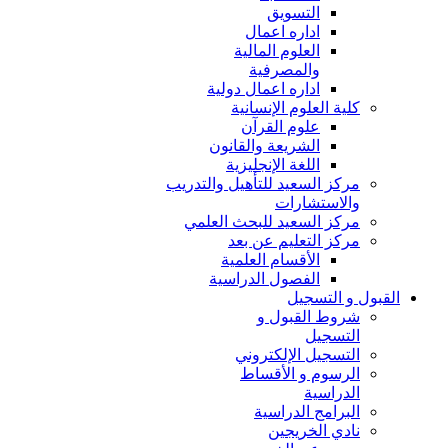
التسويق
اداره اعمال
العلوم المالية
والمصرفية
اداره اعمال دولية
كلية العلوم الإنسانية
علوم القرآن
الشريعة والقانون
اللغة الإنجليزية
مركز السعيد للتأهيل والتدريب
والاستشارات
مركز السعيد للبحث العلمي
مركز التعليم عن بعد
الأقسام العلمية
الفصول الدراسية
القبول و التسجيل
شروط القبول و
التسجيل
التسجيل الإلكتروني
الرسوم و الأقساط
الدراسية
البرامج الدراسية
نادي الخريجين