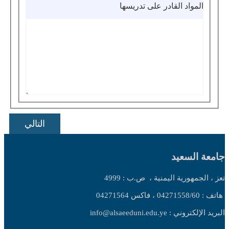
المواد القادر على تدريسها
التالي
جامعة السعيد
تعز ، الجمهورية اليمنية ،
ص.ب : 4999
هاتف : 04271558/60 ، فاكس 04271564
البريد الإلكتروني : info@alsaeeduni.edu.ye