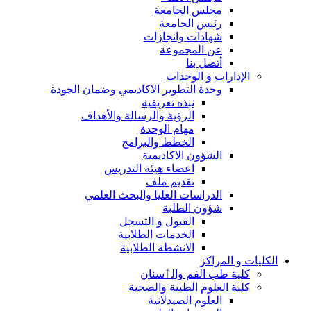
مجلس الجامعة
رئيس الجامعة
شهادات وانجازات
عن المجموعة
أتصل بنا
الإدارات و الوحدات
وحدة التطوير الاكاديمي وضمان الجودة
نبذه تعريفية
الرؤية والرسالة والأهداف
مهام الوحدة
الخطط والبرامج
الشؤون الاكاديمية
اعضاء هيئة التدريس
تقديم ملف
الدراسات العليا والبحث العلمي
شؤون الطلبة
القبول و التسجل
الخدمات الطلابية
الانشطة الطلابية
الكليات و المراكز
كلية طب الفم والٲسنان
كلية العلوم الطبية والصحية
العلوم الصيدلانية