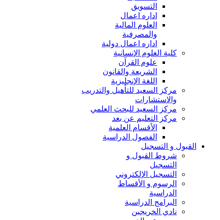
التسويق
اداره اعمال
العلوم المالية
والمصرفية
اداره اعمال دولية
كلية العلوم الإنسانية
علوم القرآن
الشريعة والقانون
اللغة الإنجليزية
مركز السعيد للتأهيل والتدريب
والاستشارات
مركز السعيد للبحث العلمي
مركز التعليم عن بعد
الأقسام العلمية
الفصول الدراسية
القبول و التسجيل
شروط القبول و
التسجيل
التسجيل الإلكتروني
الرسوم و الأقساط
الدراسية
البرامج الدراسية
نادي الخريجين