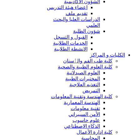
الشؤون الاكاديمية
اعضاء هيئة التدريس
تقديم ملف
الدراسات العليا والبحث
العلمي
شؤون الطلبة
القبول و التسجل
الخدمات الطلابية
الانشطة الطلابية
الكليات و المراكز
كلية طب الفم والٲسنان
كلية العلوم الطبية والصحية
العلوم الصيدلانية
المختبرات الطبية
التغذيه العلاجية
التمريض
كلية الهندسة وتقنية المعلومات
الهندسة المعمارية
تقنية معلومات
الأمن السيبراني
علوم حاسوب
الذكاء الاصطناعي
كلية إدارة الأعمال
المحاسبة