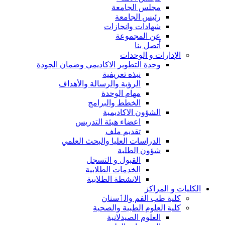
مجلس الجامعة
رئيس الجامعة
شهادات وانجازات
عن المجموعة
أتصل بنا
الإدارات و الوحدات
وحدة التطوير الاكاديمي وضمان الجودة
نبذه تعريفية
الرؤية والرسالة والأهداف
مهام الوحدة
الخطط والبرامج
الشؤون الاكاديمية
اعضاء هيئة التدريس
تقديم ملف
الدراسات العليا والبحث العلمي
شؤون الطلبة
القبول و التسجل
الخدمات الطلابية
الانشطة الطلابية
الكليات و المراكز
كلية طب الفم والٲسنان
كلية العلوم الطبية والصحية
العلوم الصيدلانية