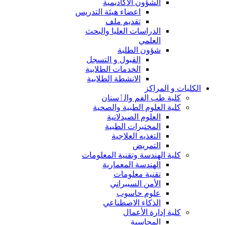
الشؤون الاكاديمية
اعضاء هيئة التدريس
تقديم ملف
الدراسات العليا والبحث
العلمي
شؤون الطلبة
القبول و التسجل
الخدمات الطلابية
الانشطة الطلابية
الكليات و المراكز
كلية طب الفم والٲسنان
كلية العلوم الطبية والصحية
العلوم الصيدلانية
المختبرات الطبية
التغذيه العلاجية
التمريض
كلية الهندسة وتقنية المعلومات
الهندسة المعمارية
تقنية معلومات
الأمن السيبراني
علوم حاسوب
الذكاء الاصطناعي
كلية إدارة الأعمال
المحاسبة