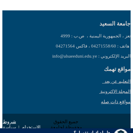
جامعة السعيد
تعز ، الجمهورية اليمنية ،
ص.ب : 4999
هاتف : 04271558/60 ، فاكس 04271564
البريد الإلكتروني : info@alsaeeduni.edu.ye
مواقع تهمك
التعليم عن بعد
المجلة الإكترونية
مواقع ذات صله
جميع الحقوق
شروط
محفوظة لجامعة
الاستخدام
|
سياسة
السعيد 2025 ©
الخصوصية