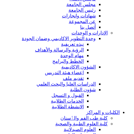
مجلس الجامعة
رئيس الجامعة
شهادات وانجازات
عن المجموعة
أتصل بنا
الإدارات و الوحدات
وحدة التطوير الاكاديمي وضمان الجودة
نبذه تعريفية
الرؤية والرسالة والأهداف
مهام الوحدة
الخطط والبرامج
الشؤون الاكاديمية
اعضاء هيئة التدريس
تقديم ملف
الدراسات العليا والبحث العلمي
شؤون الطلبة
القبول و التسجل
الخدمات الطلابية
الانشطة الطلابية
الكليات و المراكز
كلية طب الفم والٲسنان
كلية العلوم الطبية والصحية
العلوم الصيدلانية