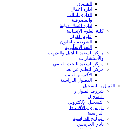
التسويق
اداره اعمال
العلوم المالية
والمصرفية
اداره اعمال دولية
كلية العلوم الإنسانية
علوم القرآن
الشريعة والقانون
اللغة الإنجليزية
مركز السعيد للتأهيل والتدريب
والاستشارات
مركز السعيد للبحث العلمي
مركز التعليم عن بعد
الأقسام العلمية
الفصول الدراسية
القبول و التسجيل
شروط القبول و
التسجيل
التسجيل الإلكتروني
الرسوم و الأقساط
الدراسية
البرامج الدراسية
نادي الخريجين