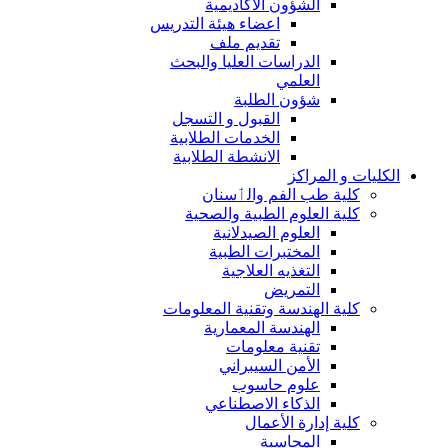
الشؤون الاكاديمية
اعضاء هيئة التدريس
تقديم ملف
الدراسات العليا والبحث
العلمي
شؤون الطلبة
القبول و التسجل
الخدمات الطلابية
الانشطة الطلابية
الكليات و المراكز
كلية طب الفم والٲسنان
كلية العلوم الطبية والصحية
العلوم الصيدلانية
المختبرات الطبية
التغذيه العلاجية
التمريض
كلية الهندسة وتقنية المعلومات
الهندسة المعمارية
تقنية معلومات
الأمن السيبراني
علوم حاسوب
الذكاء الاصطناعي
كلية إدارة الأعمال
المحاسبة