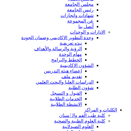
مجلس الجامعة
رئيس الجامعة
شهادات وانجازات
عن المجموعة
أتصل بنا
الإدارات و الوحدات
وحدة التطوير الاكاديمي وضمان الجودة
نبذه تعريفية
الرؤية والرسالة والأهداف
مهام الوحدة
الخطط والبرامج
الشؤون الاكاديمية
اعضاء هيئة التدريس
تقديم ملف
الدراسات العليا والبحث العلمي
شؤون الطلبة
القبول و التسجل
الخدمات الطلابية
الانشطة الطلابية
الكليات و المراكز
كلية طب الفم والٲسنان
كلية العلوم الطبية والصحية
العلوم الصيدلانية