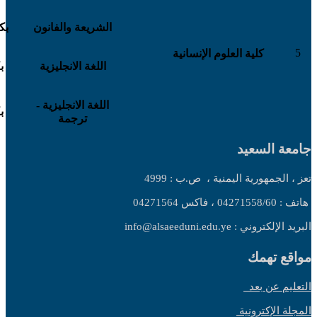
الشريعة والفانون
بك
5
كلية العلوم الإنسانية
اللغة الانجليزية
بكا
اللغة الانجليزية -
بكا
ترجمة
جامعة السعيد
تعز ، الجمهورية اليمنية ،
ص.ب : 4999
هاتف : 04271558/60 ، فاكس 04271564
البريد الإلكتروني : info@alsaeeduni.edu.ye
مواقع تهمك
التعليم عن بعد
المجلة الإكترونية