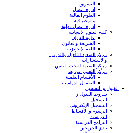
التسويق
اداره اعمال
العلوم المالية
والمصرفية
اداره اعمال دولية
كلية العلوم الإنسانية
علوم القرآن
الشريعة والقانون
اللغة الإنجليزية
مركز السعيد للتأهيل والتدريب
والاستشارات
مركز السعيد للبحث العلمي
مركز التعليم عن بعد
الأقسام العلمية
الفصول الدراسية
القبول و التسجيل
شروط القبول و
التسجيل
التسجيل الإلكتروني
الرسوم و الأقساط
الدراسية
البرامج الدراسية
نادي الخريجين