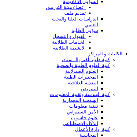
الشؤون الاكاديمية
اعضاء هيئة التدريس
تقديم ملف
الدراسات العليا والبحث
العلمي
شؤون الطلبة
القبول و التسجل
الخدمات الطلابية
الانشطة الطلابية
الكليات و المراكز
كلية طب الفم والٲسنان
كلية العلوم الطبية والصحية
العلوم الصيدلانية
المختبرات الطبية
التغذيه العلاجية
التمريض
كلية الهندسة وتقنية المعلومات
الهندسة المعمارية
تقنية معلومات
الأمن السيبراني
علوم حاسوب
الذكاء الاصطناعي
كلية إدارة الأعمال
المحاسبة