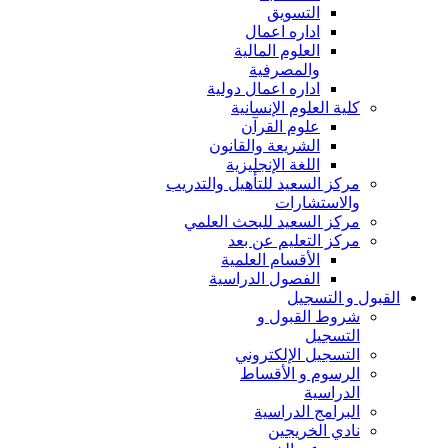
التسويق
اداره اعمال
العلوم المالية
والمصرفية
اداره اعمال دولية
كلية العلوم الإنسانية
علوم القرآن
الشريعة والقانون
اللغة الإنجليزية
مركز السعيد للتأهيل والتدريب
والاستشارات
مركز السعيد للبحث العلمي
مركز التعليم عن بعد
الأقسام العلمية
الفصول الدراسية
القبول و التسجيل
شروط القبول و
التسجيل
التسجيل الإلكتروني
الرسوم و الأقساط
الدراسية
البرامج الدراسية
نادي الخريجين