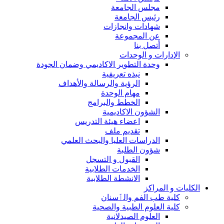
مجلس الجامعة
رئيس الجامعة
شهادات وانجازات
عن المجموعة
أتصل بنا
الإدارات و الوحدات
وحدة التطوير الاكاديمي وضمان الجودة
نبذه تعريفية
الرؤية والرسالة والأهداف
مهام الوحدة
الخطط والبرامج
الشؤون الاكاديمية
اعضاء هيئة التدريس
تقديم ملف
الدراسات العليا والبحث العلمي
شؤون الطلبة
القبول و التسجل
الخدمات الطلابية
الانشطة الطلابية
الكليات و المراكز
كلية طب الفم والٲسنان
كلية العلوم الطبية والصحية
العلوم الصيدلانية