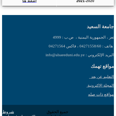
-2020
2021
اضغط هنا
جامعة السعيد
تعز ، الجمهورية اليمنية ،
ص.ب : 4999
هاتف : 04271558/60 ، فاكس 04271564
البريد الإلكتروني : info@alsaeeduni.edu.ye
مواقع تهمك
التعليم عن بعد
المجلة الإكترونية
مواقع ذات صله
جميع الحقوق
شروط