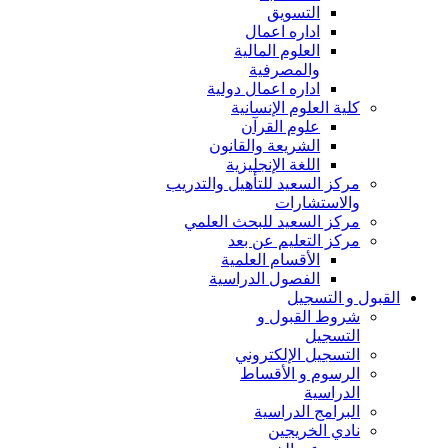
التسويق
اداره اعمال
العلوم المالية
والمصرفية
اداره اعمال دولية
كلية العلوم الإنسانية
علوم القرآن
الشريعة والقانون
اللغة الإنجليزية
مركز السعيد للتأهيل والتدريب
والاستشارات
مركز السعيد للبحث العلمي
مركز التعليم عن بعد
الأقسام العلمية
الفصول الدراسية
القبول و التسجيل
شروط القبول و
التسجيل
التسجيل الإلكتروني
الرسوم و الأقساط
الدراسية
البرامج الدراسية
نادي الخريجين