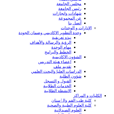
مجلس الجامعة
رئيس الجامعة
شهادات وانجازات
عن المجموعة
أتصل بنا
الإدارات و الوحدات
وحدة التطوير الاكاديمي وضمان الجودة
نبذه تعريفية
الرؤية والرسالة والأهداف
مهام الوحدة
الخطط والبرامج
الشؤون الاكاديمية
اعضاء هيئة التدريس
تقديم ملف
الدراسات العليا والبحث العلمي
شؤون الطلبة
القبول و التسجل
الخدمات الطلابية
الانشطة الطلابية
الكليات و المراكز
كلية طب الفم والٲسنان
كلية العلوم الطبية والصحية
العلوم الصيدلانية