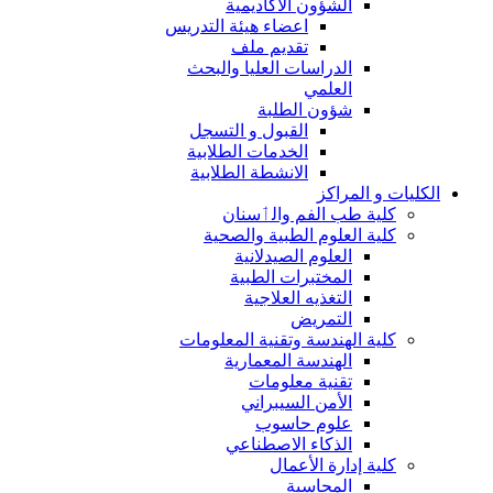
الشؤون الاكاديمية
اعضاء هيئة التدريس
تقديم ملف
الدراسات العليا والبحث
العلمي
شؤون الطلبة
القبول و التسجل
الخدمات الطلابية
الانشطة الطلابية
الكليات و المراكز
كلية طب الفم والٲسنان
كلية العلوم الطبية والصحية
العلوم الصيدلانية
المختبرات الطبية
التغذيه العلاجية
التمريض
كلية الهندسة وتقنية المعلومات
الهندسة المعمارية
تقنية معلومات
الأمن السيبراني
علوم حاسوب
الذكاء الاصطناعي
كلية إدارة الأعمال
المحاسبة