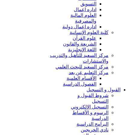
التسويق
اداره اعمال
العلوم المالية
والمصرفية
اداره اعمال دولية
كلية العلوم الإنسانية
علوم القرآن
الشريعة والقانون
اللغة الإنجليزية
مركز السعيد للتأهيل والتدريب
والاستشارات
مركز السعيد للبحث العلمي
مركز التعليم عن بعد
الأقسام العلمية
الفصول الدراسية
القبول و التسجيل
شروط القبول و
التسجيل
التسجيل الإلكتروني
الرسوم و الأقساط
الدراسية
البرامج الدراسية
نادي الخريجين