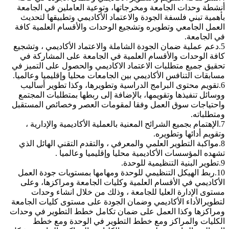
أنشطة وحدات الجامعة ومخرجاتها، وتوعية العاملين في الجامعة
بأهمية تبني فلسفة الجودة والاعتماد الأكاديمي وتطبيقها لتحديث
العمل الجامعي وتطويره وتشجيع الوحدات والأقسام العلمية كافة
في الجامعة.
5.دعم عملية ضمان الجودة الشاملة والاعتماد الأكاديمي ، وتشجيع
كافة الوحدات والأقسام العلمية في الجامعة على المشاركة في
تحقيق جميع متطلبات الاعتماد الاكاديمي والحصول على التميز في
مسابقات التنافس الأكاديمي بين الجامعات محليا وإقليميا وعالميا.
6.تقويم محتوى البرامج الدراسية وتطويرها، وكذا تطوير أساليب
ووسائل تنفيذها وتقويمها، بالإضافة إلى ربطها بمتطلبات المجتمع
واحتياجات سوق العمل وفقا لمقومات العصر وخصائص المستقبل
ومتطلباته.
7.الإهتمام بجميع الشرائح المعنية بالعملية الأكاديمية والإدارية ،
وتقويم أدائها وتطويره.
8.مواكبة التطوير العلمي والمعرفي ، والتقدم التقني الهائل الذي
تشهده المؤسسات الأكاديمية محليا وإقليميا وعالميا .
9.تطوير البنية التنظيمية للوحدة.
10.ربط الهيكل التنظيمي للوحدة ومهامها بمستويات جودة العمل
الأكاديمي في الأقسام العلمية وكليات الجامعة ومراكزها، وعلى
مستوى الإدارة العليا للجامعة ، وذلك من خلال انشاء وحدات
لتطويرالأداء الأكاديمي وضمان الجودة على مستوى كليات الجامعة
ومراكزها وكذا العمل على ضمان تكامل خطط التطوير في وحدات
الكليات والمراكز ومع خطط التطوير في الوحدة ومع خطط