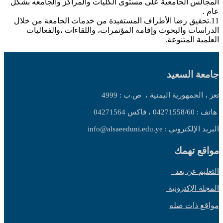
المجالس الجامعية على مستوى الكليات والمراكز والجامعه بشكل
عام .
11.تحقيق رضا الأطراف المستفيدة من خدمات الجامعة من خلال
الدراسات والبحوث وإقامة المؤتمرات، واللقاءات ،والفعاليات
العلمية المتنوعة.
جامعة السعيد
تعز ، الجمهورية اليمنية ،
ص.ب : 4999
هاتف : 04271558/60 ، فاكس 04271564
البريد الإلكتروني : info@alsaeeduni.edu.ye
مواقع تهمك
التعليم عن بعد
المجلة الإكترونية
مواقع ذات صله