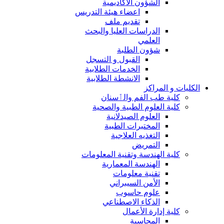
الشؤون الاكاديمية
اعضاء هيئة التدريس
تقديم ملف
الدراسات العليا والبحث
العلمي
شؤون الطلبة
القبول و التسجل
الخدمات الطلابية
الانشطة الطلابية
الكليات و المراكز
كلية طب الفم والٲسنان
كلية العلوم الطبية والصحية
العلوم الصيدلانية
المختبرات الطبية
التغذيه العلاجية
التمريض
كلية الهندسة وتقنية المعلومات
الهندسة المعمارية
تقنية معلومات
الأمن السيبراني
علوم حاسوب
الذكاء الاصطناعي
كلية إدارة الأعمال
المحاسبة