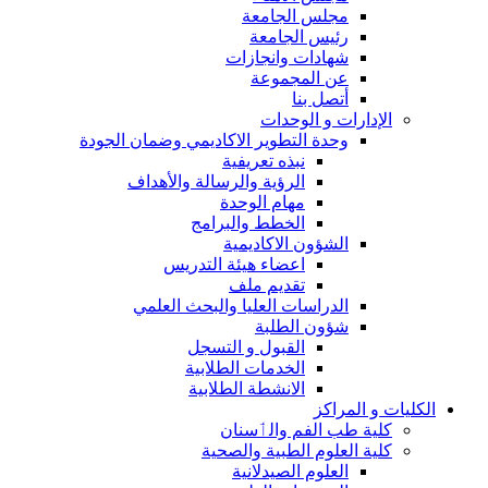
مجلس الجامعة
رئيس الجامعة
شهادات وانجازات
عن المجموعة
أتصل بنا
الإدارات و الوحدات
وحدة التطوير الاكاديمي وضمان الجودة
نبذه تعريفية
الرؤية والرسالة والأهداف
مهام الوحدة
الخطط والبرامج
الشؤون الاكاديمية
اعضاء هيئة التدريس
تقديم ملف
الدراسات العليا والبحث العلمي
شؤون الطلبة
القبول و التسجل
الخدمات الطلابية
الانشطة الطلابية
الكليات و المراكز
كلية طب الفم والٲسنان
كلية العلوم الطبية والصحية
العلوم الصيدلانية