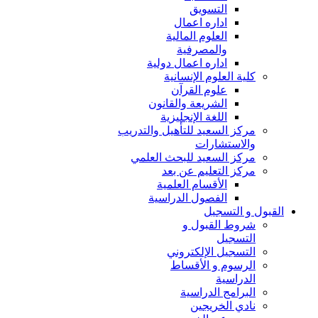
التسويق
اداره اعمال
العلوم المالية
والمصرفية
اداره اعمال دولية
كلية العلوم الإنسانية
علوم القرآن
الشريعة والقانون
اللغة الإنجليزية
مركز السعيد للتأهيل والتدريب
والاستشارات
مركز السعيد للبحث العلمي
مركز التعليم عن بعد
الأقسام العلمية
الفصول الدراسية
القبول و التسجيل
شروط القبول و
التسجيل
التسجيل الإلكتروني
الرسوم و الأقساط
الدراسية
البرامج الدراسية
نادي الخريجين