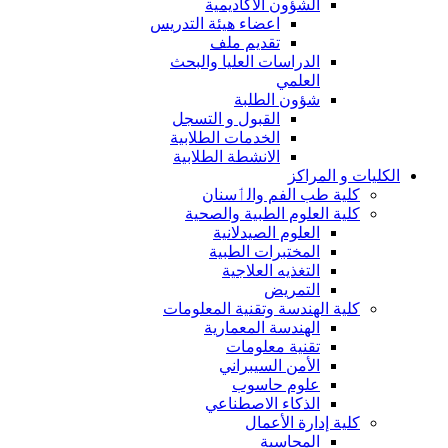
الشؤون الاكاديمية
اعضاء هيئة التدريس
تقديم ملف
الدراسات العليا والبحث
العلمي
شؤون الطلبة
القبول و التسجل
الخدمات الطلابية
الانشطة الطلابية
الكليات و المراكز
كلية طب الفم والٲسنان
كلية العلوم الطبية والصحية
العلوم الصيدلانية
المختبرات الطبية
التغذيه العلاجية
التمريض
كلية الهندسة وتقنية المعلومات
الهندسة المعمارية
تقنية معلومات
الأمن السيبراني
علوم حاسوب
الذكاء الاصطناعي
كلية إدارة الأعمال
المحاسبة