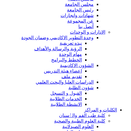
مجلس الجامعة
رئيس الجامعة
شهادات وانجازات
عن المجموعة
أتصل بنا
الإدارات و الوحدات
وحدة التطوير الاكاديمي وضمان الجودة
نبذه تعريفية
الرؤية والرسالة والأهداف
مهام الوحدة
الخطط والبرامج
الشؤون الاكاديمية
اعضاء هيئة التدريس
تقديم ملف
الدراسات العليا والبحث العلمي
شؤون الطلبة
القبول و التسجل
الخدمات الطلابية
الانشطة الطلابية
الكليات و المراكز
كلية طب الفم والٲسنان
كلية العلوم الطبية والصحية
العلوم الصيدلانية