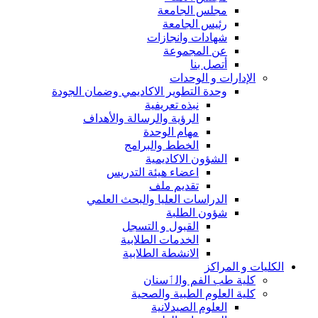
مجلس الجامعة
رئيس الجامعة
شهادات وانجازات
عن المجموعة
أتصل بنا
الإدارات و الوحدات
وحدة التطوير الاكاديمي وضمان الجودة
نبذه تعريفية
الرؤية والرسالة والأهداف
مهام الوحدة
الخطط والبرامج
الشؤون الاكاديمية
اعضاء هيئة التدريس
تقديم ملف
الدراسات العليا والبحث العلمي
شؤون الطلبة
القبول و التسجل
الخدمات الطلابية
الانشطة الطلابية
الكليات و المراكز
كلية طب الفم والٲسنان
كلية العلوم الطبية والصحية
العلوم الصيدلانية