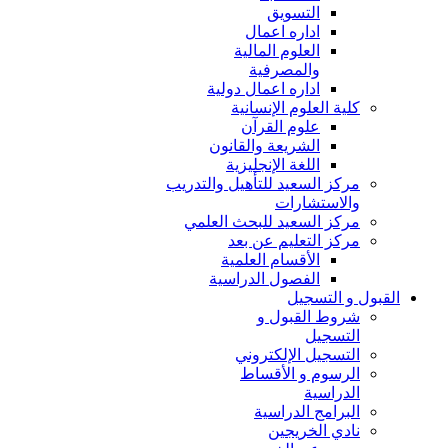
التسويق
اداره اعمال
العلوم المالية
والمصرفية
اداره اعمال دولية
كلية العلوم الإنسانية
علوم القرآن
الشريعة والقانون
اللغة الإنجليزية
مركز السعيد للتأهيل والتدريب
والاستشارات
مركز السعيد للبحث العلمي
مركز التعليم عن بعد
الأقسام العلمية
الفصول الدراسية
القبول و التسجيل
شروط القبول و
التسجيل
التسجيل الإلكتروني
الرسوم و الأقساط
الدراسية
البرامج الدراسية
نادي الخريجين