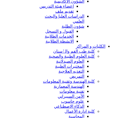
الشؤون الاكاديمية
اعضاء هيئة التدريس
تقديم ملف
الدراسات العليا والبحث
العلمي
شؤون الطلبة
القبول و التسجل
الخدمات الطلابية
الانشطة الطلابية
الكليات و المراكز
كلية طب الفم والٲسنان
كلية العلوم الطبية والصحية
العلوم الصيدلانية
المختبرات الطبية
التغذيه العلاجية
التمريض
كلية الهندسة وتقنية المعلومات
الهندسة المعمارية
تقنية معلومات
الأمن السيبراني
علوم حاسوب
الذكاء الاصطناعي
كلية إدارة الأعمال
المحاسبة