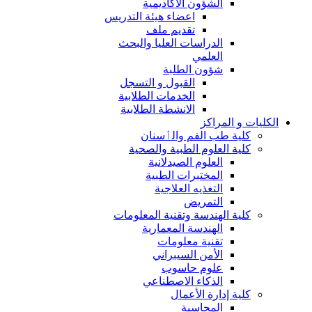
الشؤون الاكاديمية
اعضاء هيئة التدريس
تقديم ملف
الدراسات العليا والبحث
العلمي
شؤون الطلبة
القبول و التسجل
الخدمات الطلابية
الانشطة الطلابية
الكليات و المراكز
كلية طب الفم والٲسنان
كلية العلوم الطبية والصحية
العلوم الصيدلانية
المختبرات الطبية
التغذيه العلاجية
التمريض
كلية الهندسة وتقنية المعلومات
الهندسة المعمارية
تقنية معلومات
الأمن السيبراني
علوم حاسوب
الذكاء الاصطناعي
كلية إدارة الأعمال
المحاسبة