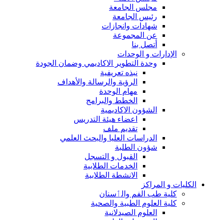
مجلس الجامعة
رئيس الجامعة
شهادات وانجازات
عن المجموعة
أتصل بنا
الإدارات و الوحدات
وحدة التطوير الاكاديمي وضمان الجودة
نبذه تعريفية
الرؤية والرسالة والأهداف
مهام الوحدة
الخطط والبرامج
الشؤون الاكاديمية
اعضاء هيئة التدريس
تقديم ملف
الدراسات العليا والبحث العلمي
شؤون الطلبة
القبول و التسجل
الخدمات الطلابية
الانشطة الطلابية
الكليات و المراكز
كلية طب الفم والٲسنان
كلية العلوم الطبية والصحية
العلوم الصيدلانية