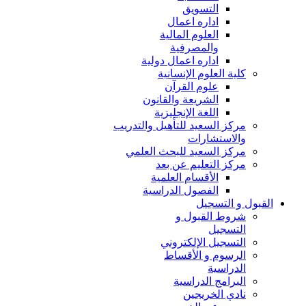
التسويق
اداره اعمال
العلوم المالية
والمصرفية
اداره اعمال دولية
كلية العلوم الإنسانية
علوم القرآن
الشريعة والقانون
اللغة الإنجليزية
مركز السعيد للتأهيل والتدريب
والاستشارات
مركز السعيد للبحث العلمي
مركز التعليم عن بعد
الأقسام العلمية
الفصول الدراسية
القبول و التسجيل
شروط القبول و
التسجيل
التسجيل الإلكتروني
الرسوم و الأقساط
الدراسية
البرامج الدراسية
نادي الخريجين