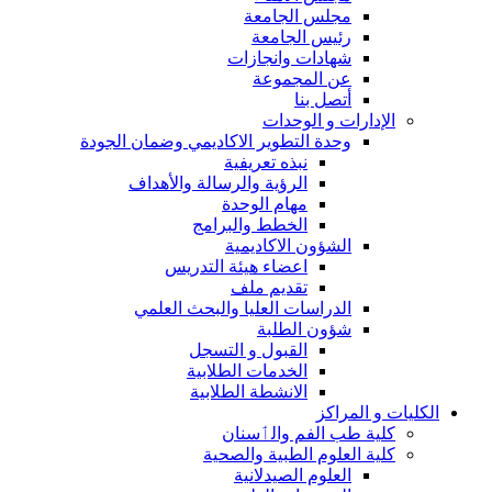
مجلس الجامعة
رئيس الجامعة
شهادات وانجازات
عن المجموعة
أتصل بنا
الإدارات و الوحدات
وحدة التطوير الاكاديمي وضمان الجودة
نبذه تعريفية
الرؤية والرسالة والأهداف
مهام الوحدة
الخطط والبرامج
الشؤون الاكاديمية
اعضاء هيئة التدريس
تقديم ملف
الدراسات العليا والبحث العلمي
شؤون الطلبة
القبول و التسجل
الخدمات الطلابية
الانشطة الطلابية
الكليات و المراكز
كلية طب الفم والٲسنان
كلية العلوم الطبية والصحية
العلوم الصيدلانية