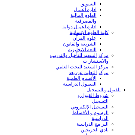
التسويق
اداره اعمال
العلوم المالية
والمصرفية
اداره اعمال دولية
كلية العلوم الإنسانية
علوم القرآن
الشريعة والقانون
اللغة الإنجليزية
مركز السعيد للتأهيل والتدريب
والاستشارات
مركز السعيد للبحث العلمي
مركز التعليم عن بعد
الأقسام العلمية
الفصول الدراسية
القبول و التسجيل
شروط القبول و
التسجيل
التسجيل الإلكتروني
الرسوم و الأقساط
الدراسية
البرامج الدراسية
نادي الخريجين