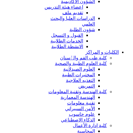
الشؤون الاكاديمية
اعضاء هيئة التدريس
تقديم ملف
الدراسات العليا والبحث
العلمي
شؤون الطلبة
القبول و التسجل
الخدمات الطلابية
الانشطة الطلابية
الكليات و المراكز
كلية طب الفم والٲسنان
كلية العلوم الطبية والصحية
العلوم الصيدلانية
المختبرات الطبية
التغذيه العلاجية
التمريض
كلية الهندسة وتقنية المعلومات
الهندسة المعمارية
تقنية معلومات
الأمن السيبراني
علوم حاسوب
الذكاء الاصطناعي
كلية إدارة الأعمال
المحاسبة