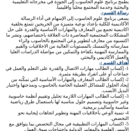
يطمح برنامج علوم الحاسوب إلى الجودة في مخرجاته التعليمية
والبحثية وخدمة المجتمع محلياً واقليمياً.
رسالة القسم:-
يسعى برنامج علوم الحاسوب إلى الإسهام في أداء الرسالة
الأكاديمية للكلية بإعداد نوعية متميزة من الخريجين تتمتع بخلفية
اكاديمية تجمع بين المعارف والمهارات الأساسية والقدرة على حل
المشكلات المجتمعية المعاصرة ذات العلاقة باختصاصهم، ونشر ما
اكتسبوه من معارف لتطوير وعي المجتمع بالحاسوب واثراء
ممارساته والتمسك بالمستويات العالية من الاخلاقيات والقيم
والممارسة المهنية بكفاءة والتمكين من مواصلة الدراسات العليا
والعمل الأكاديمي والبحثي.
أهداف القسم :-
1- إكساب الطالب مهارات الاتصال والقدرة على التعلم والعمل في
جماعات أو على انفراد بطريقة مثمرة.
2- إكساب الطالب المعارف والمهارات الأساسية التي تمكّنه من
إيجاد الحلول للمشاكل العملية الخاصة بالحاسوب ونمذجتها واختيار
البديل الأنسب.
3- إكساب الطالب المهارات اللازمة تحليل وتقييم أنظمة حاسوبية
وغير حاسوبية وتصميم حلول مناسبة لها باستعمال طرق رياضية
مناسبة وأساليب برمجية.
4- تنمية الوعي بأخلاقيات المهنة وتطوير اتجاهات إيجابية نحو
التخصص.
5- اكتساب المهارات التطبيقية في مجال التخصص بما يتوافق مع
الأسس العلمية والمعايير الدولية واحتياجات سوق العمل.