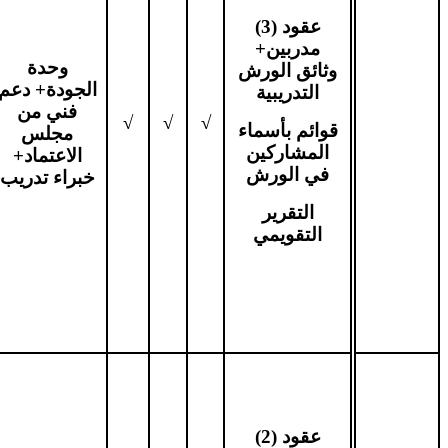
عقود (3)
مدربين+
وحدة
وثائق الورش
الجودة+ دعم
التدريبية
فني من
√
√
√
قوائم بأسماء
مجلس
المشاركين
الاعتماد+
في الورش
خبراء تدريب
التقرير
التقويمي
عقود (2)