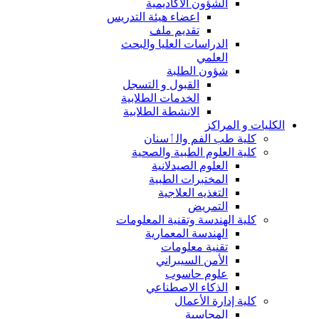
الشؤون الاكاديمية
اعضاء هيئة التدريس
تقديم ملف
الدراسات العليا والبحث
العلمي
شؤون الطلبة
القبول و التسجل
الخدمات الطلابية
الانشطة الطلابية
الكليات و المراكز
كلية طب الفم والٲسنان
كلية العلوم الطبية والصحية
العلوم الصيدلانية
المختبرات الطبية
التغذيه العلاجية
التمريض
كلية الهندسة وتقنية المعلومات
الهندسة المعمارية
تقنية معلومات
الأمن السيبراني
علوم حاسوب
الذكاء الاصطناعي
كلية إدارة الأعمال
المحاسبة