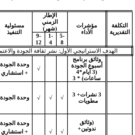
الإطار
الزمني
التكلفة
مؤشرات
مسئولية
(شهر)
التقديرية
الأداء
التنفيذ
9-
1-
5-
12
4
8
الهدف الاستراتيجي الأول: نشر ثقافة الجودة والاعتم
وثائق برنامج
وحدة الجودة
أسبوع الجودة
√
(3 أيام*4
+ استشاري
ساعات) * 3
3 نشرات+ 3
√
√
وحدة الجودة
√
مطويات
(وثائق
وحدة الجودة
ندوتين+
√
√
+ استشاري