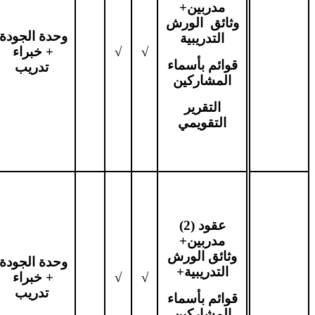
مدربين+
وثائق الورش
وحدة الجودة
التدريبية
√
√
+ خبراء
قوائم بأسماء
تدريب
المشاركين
التقرير
التقويمي
عقود (2)
مدربين+
وثائق الورش
وحدة الجودة
التدريبية+
√
√
+ خبراء
تدريب
قوائم بأسماء
المشاركين