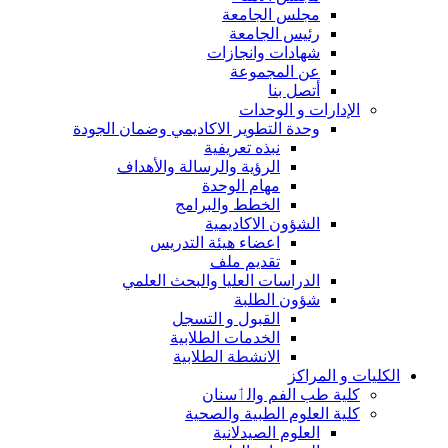
مجلس الجامعة
رئيس الجامعة
شهادات وانجازات
عن المجموعة
أتصل بنا
الإدارات و الوحدات
وحدة التطوير الاكاديمي وضمان الجودة
نبذه تعريفية
الرؤية والرسالة والأهداف
مهام الوحدة
الخطط والبرامج
الشؤون الاكاديمية
اعضاء هيئة التدريس
تقديم ملف
الدراسات العليا والبحث العلمي
شؤون الطلبة
القبول و التسجل
الخدمات الطلابية
الانشطة الطلابية
الكليات و المراكز
كلية طب الفم والٲسنان
كلية العلوم الطبية والصحية
العلوم الصيدلانية