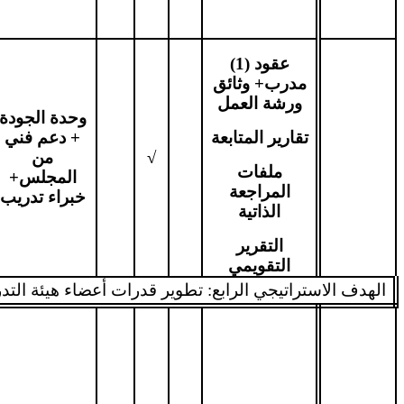
عقود (1)
مدرب+ وثائق
ورشة العمل
وحدة الجودة
تقارير المتابعة
+ دعم فني
√
من
ملفات
المجلس+
المراجعة
خبراء تدريب
الذاتية
التقرير
التقويمي
الهدف الاستراتيجي الرابع: تطوير قدرات أعضاء هيئة التدر