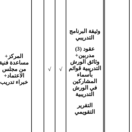
وثيقة البرنامج
التدريبي
عقود (3)
مدربين+
المركز+
وثائق الورش
مساعدة فنية
التدريبية قوائم
√
√
من مجلس
بأسماء
الاعتماد+
المشاركين
خبراء تدريب
في الورش
التدريبية
التقرير
التقويمي