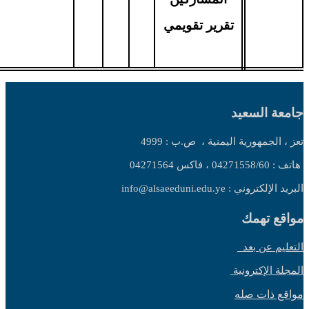
تقرير تقويمي
جامعة السعيد
تعز ، الجمهورية اليمنية ،
ص.ب : 4999
هاتف : 04271558/60 ، فاكس 04271564
البريد الإلكتروني : info@alsaeeduni.edu.ye
مواقع تهمك
التعليم عن بعد
المجلة الإكترونية
مواقع ذات صله