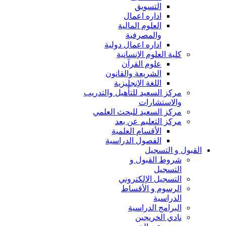
التسويق
اداره اعمال
العلوم المالية
والمصرفية
اداره اعمال دولية
كلية العلوم الإنسانية
علوم القرآن
الشريعة والقانون
اللغة الإنجليزية
مركز السعيد للتأهيل والتدريب
والاستشارات
مركز السعيد للبحث العلمي
مركز التعليم عن بعد
الأقسام العلمية
الفصول الدراسية
القبول و التسجيل
شروط القبول و
التسجيل
التسجيل الإلكتروني
الرسوم و الأقساط
الدراسية
البرامج الدراسية
نادي الخريجين