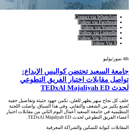
Contact via WhatsApp
Follow via Facebook
Follow via Youtube
Follow via LinkedIn
Follow Via Telegram
Follow Via X
4th
تموز/يوليو
جامعة السعيد تحتضن كواليس الإبداع:
تواصل مقابلات اختيار الفريق التطوعي
لحدث TEDxAl Majaliyah ED
خلف كل نجاح مبهر يظهر للعلن، تكمن جهود حثيثة وتفاصيل خفية
تُصنع بكثير من الشغف والتفاني. وفي هذا السياق، واصلت اللجنة
التنظيمية في جامعة السعيد أعمال اليوم الثاني من مقابلات اختيار
أعضاء الفريق التطوعي لحدث TEDxAl Majaliyah ED.
​المقابلات كبوابة للتمكين والشراكة المعرفية