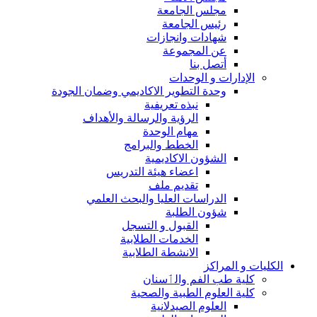
مجلس الجامعة
رئيس الجامعة
شهادات وانجازات
عن المجموعة
أتصل بنا
الإدارات و الوحدات
وحدة التطوير الاكاديمي وضمان الجودة
نبذه تعريفية
الرؤية والرسالة والأهداف
مهام الوحدة
الخطط والبرامج
الشؤون الاكاديمية
اعضاء هيئة التدريس
تقديم ملف
الدراسات العليا والبحث العلمي
شؤون الطلبة
القبول و التسجل
الخدمات الطلابية
الانشطة الطلابية
الكليات و المراكز
كلية طب الفم والٲسنان
كلية العلوم الطبية والصحية
العلوم الصيدلانية