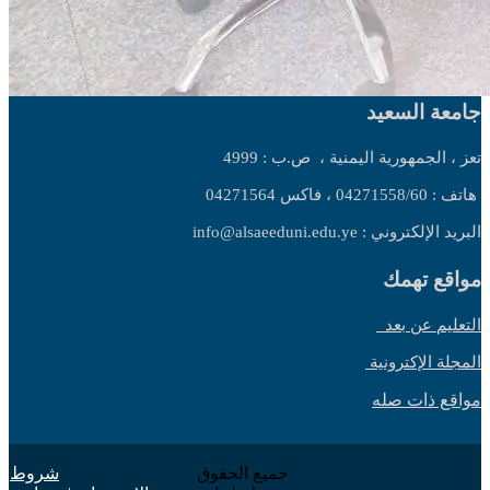
جامعة السعيد
تعز ، الجمهورية اليمنية ،
ص.ب : 4999
هاتف : 04271558/60 ، فاكس 04271564
البريد الإلكتروني : info@alsaeeduni.edu.ye
مواقع تهمك
التعليم عن بعد
المجلة الإكترونية
مواقع ذات صله
جميع الحقوق
شروط