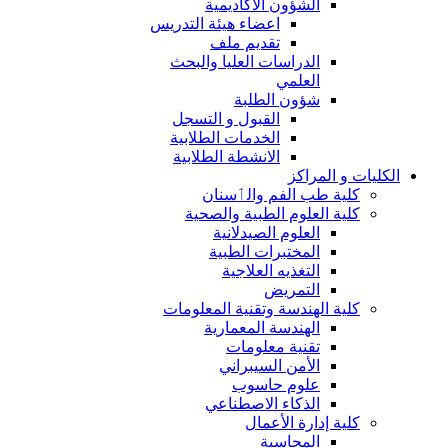
الشؤون الاكاديمية
اعضاء هيئة التدريس
تقديم ملف
الدراسات العليا والبحث
العلمي
شؤون الطلبة
القبول و التسجل
الخدمات الطلابية
الانشطة الطلابية
الكليات و المراكز
كلية طب الفم والٲسنان
كلية العلوم الطبية والصحية
العلوم الصيدلانية
المختبرات الطبية
التغذيه العلاجية
التمريض
كلية الهندسة وتقنية المعلومات
الهندسة المعمارية
تقنية معلومات
الأمن السيبراني
علوم حاسوب
الذكاء الاصطناعي
كلية إدارة الأعمال
المحاسبة