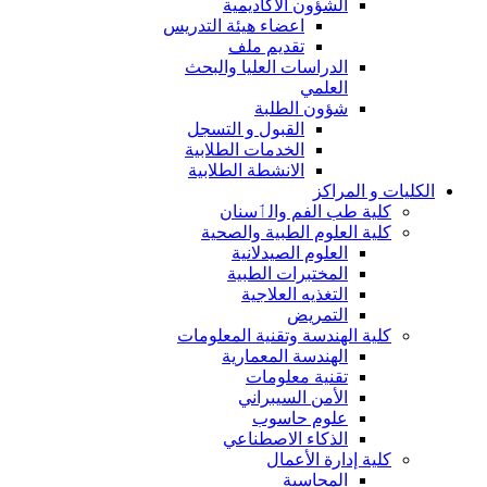
الشؤون الاكاديمية
اعضاء هيئة التدريس
تقديم ملف
الدراسات العليا والبحث
العلمي
شؤون الطلبة
القبول و التسجل
الخدمات الطلابية
الانشطة الطلابية
الكليات و المراكز
كلية طب الفم والٲسنان
كلية العلوم الطبية والصحية
العلوم الصيدلانية
المختبرات الطبية
التغذيه العلاجية
التمريض
كلية الهندسة وتقنية المعلومات
الهندسة المعمارية
تقنية معلومات
الأمن السيبراني
علوم حاسوب
الذكاء الاصطناعي
كلية إدارة الأعمال
المحاسبة