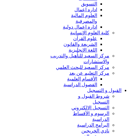
التسويق
اداره اعمال
العلوم المالية
والمصرفية
اداره اعمال دولية
كلية العلوم الإنسانية
علوم القرآن
الشريعة والقانون
اللغة الإنجليزية
مركز السعيد للتأهيل والتدريب
والاستشارات
مركز السعيد للبحث العلمي
مركز التعليم عن بعد
الأقسام العلمية
الفصول الدراسية
القبول و التسجيل
شروط القبول و
التسجيل
التسجيل الإلكتروني
الرسوم و الأقساط
الدراسية
البرامج الدراسية
نادي الخريجين