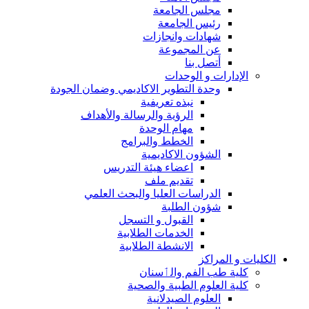
مجلس الجامعة
رئيس الجامعة
شهادات وانجازات
عن المجموعة
أتصل بنا
الإدارات و الوحدات
وحدة التطوير الاكاديمي وضمان الجودة
نبذه تعريفية
الرؤية والرسالة والأهداف
مهام الوحدة
الخطط والبرامج
الشؤون الاكاديمية
اعضاء هيئة التدريس
تقديم ملف
الدراسات العليا والبحث العلمي
شؤون الطلبة
القبول و التسجل
الخدمات الطلابية
الانشطة الطلابية
الكليات و المراكز
كلية طب الفم والٲسنان
كلية العلوم الطبية والصحية
العلوم الصيدلانية