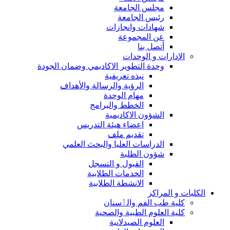
مجلس الجامعة
رئيس الجامعة
شهادات وانجازات
عن المجموعة
أتصل بنا
الإدارات و الوحدات
وحدة التطوير الاكاديمي وضمان الجودة
نبذه تعريفية
الرؤية والرسالة والأهداف
مهام الوحدة
الخطط والبرامج
الشؤون الاكاديمية
اعضاء هيئة التدريس
تقديم ملف
الدراسات العليا والبحث العلمي
شؤون الطلبة
القبول و التسجل
الخدمات الطلابية
الانشطة الطلابية
الكليات و المراكز
كلية طب الفم والٲسنان
كلية العلوم الطبية والصحية
العلوم الصيدلانية