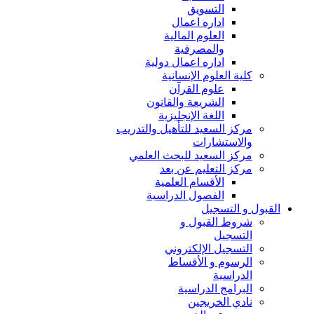
التسويق
اداره اعمال
العلوم المالية
والمصرفية
اداره اعمال دولية
كلية العلوم الإنسانية
علوم القرآن
الشريعة والقانون
اللغة الإنجليزية
مركز السعيد للتأهيل والتدريب
والاستشارات
مركز السعيد للبحث العلمي
مركز التعليم عن بعد
الأقسام العلمية
الفصول الدراسية
القبول و التسجيل
شروط القبول و
التسجيل
التسجيل الإلكتروني
الرسوم و الأقساط
الدراسية
البرامج الدراسية
نادي الخريجين