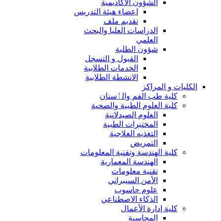
الشؤون الاكاديمية
اعضاء هيئة التدريس
تقديم ملف
الدراسات العليا والبحث
العلمي
شؤون الطلبة
القبول و التسجل
الخدمات الطلابية
الانشطة الطلابية
الكليات و المراكز
كلية طب الفم والٲسنان
كلية العلوم الطبية والصحية
العلوم الصيدلانية
المختبرات الطبية
التغذيه العلاجية
التمريض
كلية الهندسة وتقنية المعلومات
الهندسة المعمارية
تقنية معلومات
الأمن السيبراني
علوم حاسوب
الذكاء الاصطناعي
كلية إدارة الأعمال
المحاسبة