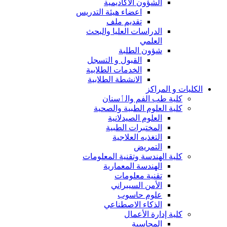
الشؤون الاكاديمية
اعضاء هيئة التدريس
تقديم ملف
الدراسات العليا والبحث
العلمي
شؤون الطلبة
القبول و التسجل
الخدمات الطلابية
الانشطة الطلابية
الكليات و المراكز
كلية طب الفم والٲسنان
كلية العلوم الطبية والصحية
العلوم الصيدلانية
المختبرات الطبية
التغذيه العلاجية
التمريض
كلية الهندسة وتقنية المعلومات
الهندسة المعمارية
تقنية معلومات
الأمن السيبراني
علوم حاسوب
الذكاء الاصطناعي
كلية إدارة الأعمال
المحاسبة