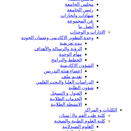
مجلس الجامعة
رئيس الجامعة
شهادات وانجازات
عن المجموعة
أتصل بنا
الإدارات و الوحدات
وحدة التطوير الاكاديمي وضمان الجودة
نبذه تعريفية
الرؤية والرسالة والأهداف
مهام الوحدة
الخطط والبرامج
الشؤون الاكاديمية
اعضاء هيئة التدريس
تقديم ملف
الدراسات العليا والبحث العلمي
شؤون الطلبة
القبول و التسجل
الخدمات الطلابية
الانشطة الطلابية
الكليات و المراكز
كلية طب الفم والٲسنان
كلية العلوم الطبية والصحية
العلوم الصيدلانية