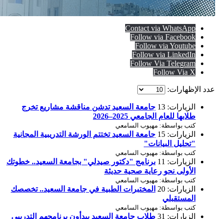
Contact via WhatsApp
Follow via Facebook
Follow via Youtube
Follow via LinkedIn
Follow Via Telegram
Follow Via X
عدد الإظهارات:
الزيارات: 13
جامعة السعيد تدشن مناقشة مشاريع تخرج
طلابها للعام الجامعي 2025–2026
كتب بواسطة: مهيوب السامعي
الزيارات: 15
جامعة السعيد تختتم الورشة التدريبية المجانية
"تحليل البيانات"
كتب بواسطة: مهيوب السامعي
الزيارات: 11
برنامج "دكتور صيدلي" بجامعة السعيد.. خطوتك
الأولى نحو رعاية صحية حديثة
كتب بواسطة: مهيوب السامعي
الزيارات: 20
المختبرات الطبية في جامعة السعيد.. تخصصك
المستقبلي
كتب بواسطة: مهيوب السامعي
الزيارات: 31
طلاب جامعة السعيد يبدأون برنامجهم التدريبي