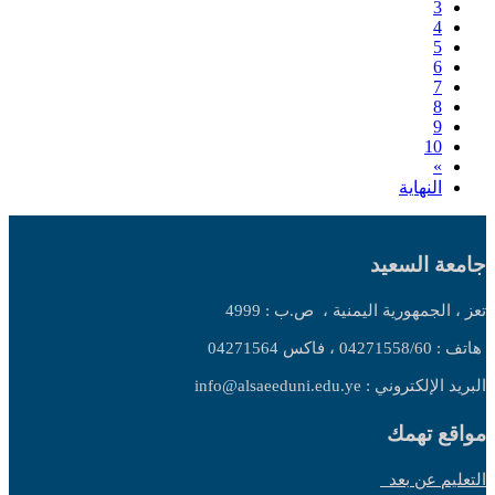
3
4
5
6
7
8
9
10
»
النهاية
جامعة السعيد
تعز ، الجمهورية اليمنية ،
ص.ب : 4999
هاتف : 04271558/60 ، فاكس 04271564
البريد الإلكتروني : info@alsaeeduni.edu.ye
مواقع تهمك
التعليم عن بعد