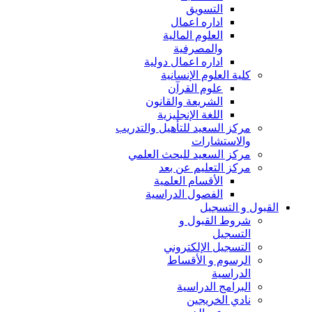
التسويق
اداره اعمال
العلوم المالية
والمصرفية
اداره اعمال دولية
كلية العلوم الإنسانية
علوم القرآن
الشريعة والقانون
اللغة الإنجليزية
مركز السعيد للتأهيل والتدريب
والاستشارات
مركز السعيد للبحث العلمي
مركز التعليم عن بعد
الأقسام العلمية
الفصول الدراسية
القبول و التسجيل
شروط القبول و
التسجيل
التسجيل الإلكتروني
الرسوم و الأقساط
الدراسية
البرامج الدراسية
نادي الخريجين