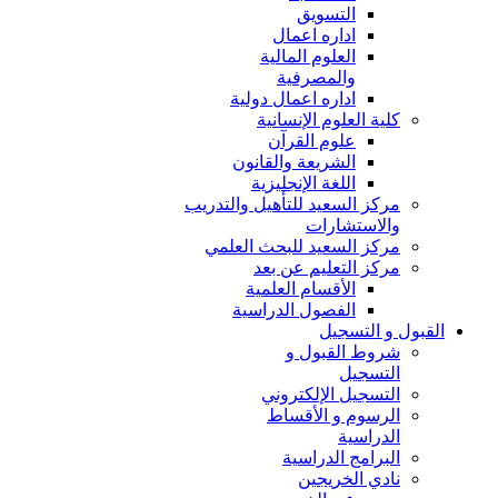
التسويق
اداره اعمال
العلوم المالية
والمصرفية
اداره اعمال دولية
كلية العلوم الإنسانية
علوم القرآن
الشريعة والقانون
اللغة الإنجليزية
مركز السعيد للتأهيل والتدريب
والاستشارات
مركز السعيد للبحث العلمي
مركز التعليم عن بعد
الأقسام العلمية
الفصول الدراسية
القبول و التسجيل
شروط القبول و
التسجيل
التسجيل الإلكتروني
الرسوم و الأقساط
الدراسية
البرامج الدراسية
نادي الخريجين