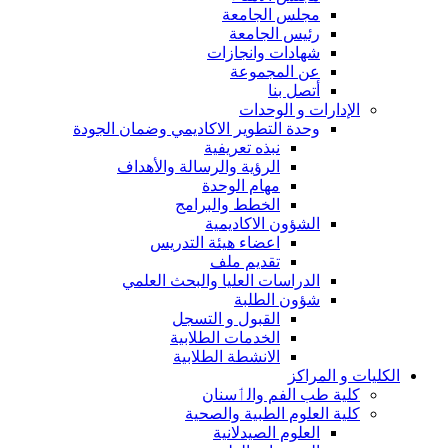
مجلس الجامعة
رئيس الجامعة
شهادات وانجازات
عن المجموعة
أتصل بنا
الإدارات و الوحدات
وحدة التطوير الاكاديمي وضمان الجودة
نبذه تعريفية
الرؤية والرسالة والأهداف
مهام الوحدة
الخطط والبرامج
الشؤون الاكاديمية
اعضاء هيئة التدريس
تقديم ملف
الدراسات العليا والبحث العلمي
شؤون الطلبة
القبول و التسجل
الخدمات الطلابية
الانشطة الطلابية
الكليات و المراكز
كلية طب الفم والٲسنان
كلية العلوم الطبية والصحية
العلوم الصيدلانية