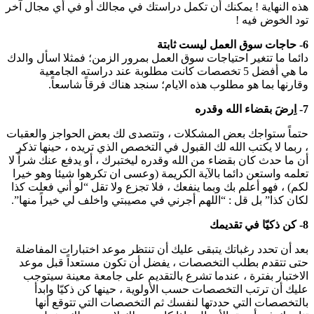
هذه النهاية ! يمكنك أن تكمل دراستك في مجالك أو في أي مجال آخر
تود الخوض فيه !
6- حاجات سوق العمل ليست ثابتة
دائما ما تتغير احتياجات سوق العمل بمرور الزمن؛ فمثلا اسأل والدك
ما هي أفضل 5 تخصصات كانت مطلوبة عند دراسته الجامعية
وقارنها بما هو مطلوب هذه الايام؛ سنجد هناك فرقاً شاسعاً.
7- اِرضَ بقضاء الله وقدره
حتماً ستواجك بعض المشكلات ، وتتصدى لك بعض الحواجز والعقبات
، ربما لا يكتب الله لك القبول في التخصص الذي تريده ، حينها تذكر
أن ما حدث كان بقضاء من الله وقدره ليختبرك ، أو يدفع عنك شراً لا
تعلمه واستعن دائما بالآية الكريمة (وعسى ان تكرهوا شيئا وهو خيرا
لكم) ، فهو أعلم بك وبما ينفعك ، فلا تجزع ولا تقل “لو أني فعلت كذا
لكان كذا” بل قل : “اللهم أجرني في مصيبتي واخلف لي خيراً منها”.
8- كن ذكيّا في تقديمك
بعد أن تحدد رغباتك يتبقى عليك أن تنتظر موعد اختبارات المفاضلة
حتى تتقدم بطلب التخصصات ، يفضل أن تكون مستعداً قبل موعد
الاختبار بفترة ، عندما تشرع بالتقديم على جامعة معينة سيتوجب
عليك أن ترتب التخصصات حسب الأولوية ، حينها كن ذكيّا وابدأ
بالتخصصات التي حددتها لنفسك ثم التخصصات التي تتوقع أنها