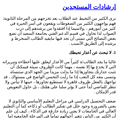
إرشادات المستجدين
نرى الكثير من التخبط عند الطلاب بعد تخرجهم من المرحلة الثانوية;
فهم يواجهون الكثير من الضغوطات ويقعون في أسر الحيرة في
كثير من أمورهم ، ,ولاسيما إذا افتقدوا من يرشدهم إلى درب
الصواب لذا نحاول في قسم الدعم الفني بجامعة السعيد أن نضع
بعض النصائح التي نتمنى أن تجد فيها مايفيد الطالب المنخرط و
يرشده إلى الطريق الأنسب .
1- لا تبحث عن أعذار تحبطك
غالبا ما يجد الطالب/ة كثيراً من الأعذار ليعلق عليها أخطاءه وتبريراته
التي لا يخدع بها إلا نفسه ، مهما كانت الظروف سيئة فيمكنك أن
تثبت جدارتك بتجاوزها إذا ما بذلت مزيداً من الجهد الذي ستنساه
وتنسى معه كل التعب إذا ما رأيت التحسن الواضح في مستواك ، قد
تواجهك بالفعل ظروف قاهرة لا تستطيع تجاوزها ، حينها لا تيأس ولا
تنظر للماضي أبداً حتى لا يؤثر سلبا على همّتك ، بل حاول التعويض
قدر الإمكان .
ضعف التحصيل الدراسي في مراحل التعليم الأساسي والثانوي لا
يعني بالضرورة وجود خلل في تفكير الطالب أو ذكاءه كما أن التعليم
العالي في الجامعات لا يعني زيادة خارقة في الذكاء ، كيف إن علم
أن الكثير من الناس تتغير أحوالهم تماماً في المرحلة الجامعية إما