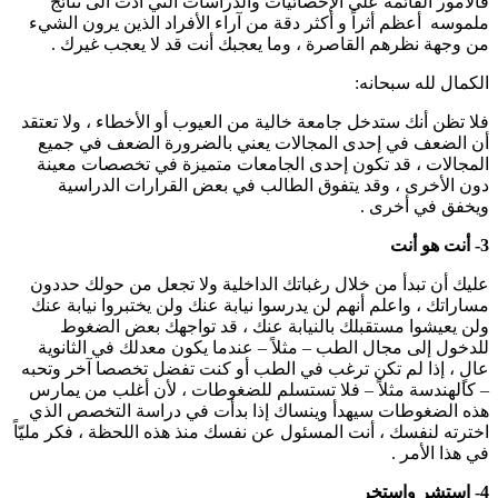
فالأمور القائمة على الإحصائيات والدراسات التي أدت الى نتائج
ملموسه أعظم أثراً و أكثر دقة من آراء الأفراد الذين يرون الشيء
من وجهة نظرهم القاصرة ، وما يعجبك أنت قد لا يعجب غيرك .
الكمال لله سبحانه:
فلا تظن أنك ستدخل جامعة خالية من العيوب أو الأخطاء ، ولا تعتقد
أن الضعف في إحدى المجالات يعني بالضرورة الضعف في جميع
المجالات ، قد تكون إحدى الجامعات متميزة في تخصصات معينة
دون الأخرى ، وقد يتفوق الطالب في بعض القرارات الدراسية
ويخفق في أخرى .
3- أنت هو أنت
عليك أن تبدأ من خلال رغباتك الداخلية ولا تجعل من حولك حددون
مساراتك ، واعلم أنهم لن يدرسوا نيابة عنك ولن يختبروا نيابة عنك
ولن يعيشوا مستقبلك بالنيابة عنك ، قد تواجهك بعض الضغوط
للدخول إلى مجال الطب – مثلاً – عندما يكون معدلك في الثانوية
عالٍ ، إذا لم تكن ترغب في الطب أو كنت تفضل تخصصا آخر وتحبه
– كالهندسة مثلاً – فلا تستسلم للضغوطات ، لأن أغلب من يمارس
هذه الضغوطات سيهدأ وينساك إذا بدأت في دراسة التخصص الذي
اخترته لنفسك ، أنت المسئول عن نفسك منذ هذه اللحظة ، فكر مليّاً
في هذا الأمر .
4- استشر واستخر