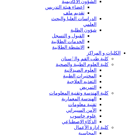
الشؤون الاكاديمية
اعضاء هيئة التدريس
تقديم ملف
الدراسات العليا والبحث
العلمي
شؤون الطلبة
القبول و التسجل
الخدمات الطلابية
الانشطة الطلابية
الكليات و المراكز
كلية طب الفم والٲسنان
كلية العلوم الطبية والصحية
العلوم الصيدلانية
المختبرات الطبية
التغذيه العلاجية
التمريض
كلية الهندسة وتقنية المعلومات
الهندسة المعمارية
تقنية معلومات
الأمن السيبراني
علوم حاسوب
الذكاء الاصطناعي
كلية إدارة الأعمال
المحاسبة