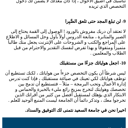
تناسبك في أضيق الأحوال ، إذا كان معدلك لا يضمن لك دخول
التخصص الذي تريده
9- لن تبلغ المجد حتى تلعق الصَّبِرا
لا تعتقد أن دربك مفروش بالورود ! الوصول إلى القمة يحتاج إلى
الصبر والمثابرة ، متابعة الدروس أولاً بأول وحل المسائل و الاطلاع
على المراجع والكتب و الشروحات على الإنترنت يجعل منك طالباً
متميزاً ومتفوقاً و بهذا تفرض لنفسك التقدير والاحترام من قبل
الطلاب والمعلمين .
10- اجعل هواياتك جزءًا من مستقبلك
ليس شرطاً أن يكون التخصص جزءاً من هواياتك ، لكنك تستطيع أن
توظف هواياتك لكي تعينك في صياغة مستقبلك ، فإذا كنت تدرس
إدارة الأعمال وتحب البرمجة – مثلاً – فتستطيع أن تدمج بين
تخصصك وهوايتك لتخرج بمزيج رائع مليء بالخبرة والحماس و
الابتكار الذي يؤهلك لمستقبل أفضل من كثير من أقرانك الذين
تخرجوا معك ، وتذكر دائماً أن الجامعة ليست المنبع الوحيد للعلم .
اخيرا نحن في جامعة السعيد نتمنى لك التوفيق والسداد.