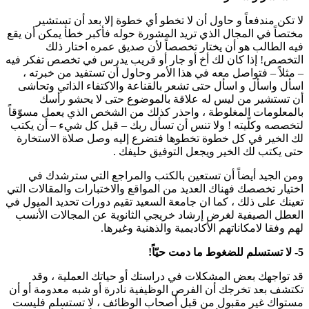
لا تكن مندفعاً و حاول أن لا تخطو أي خطوة إلا بعد أن تستشير
مختصاً في المجال الذي تريد المشورة حوله فأكبر خطأ يمكن أن يقع
فيه الطالب هو أن يختار تخصصاً لأن صديق عمره اختار ذلك
التخصص! إذا كان لك أخ أو جار أو قريب يدرس في تخصص تفكر فيه
– مثلاً – فتواصل معه في هذا الأمر وحاول أن تستفيد من خبرته ،
اسأل واسأل و اسأل حتى تشعر بالقناعة والاكتفاء الذاتي وتحاشى
أن تستشير من ليس له علاقة بالموضوع حتى لا يحشو رأسك
بالمعلومات المغلوطة ، واحذر كذلك من الشخص الذي يعمل مسوّقاً
لتخصصه وكلّيته ! ولا تنس أن تسأل ربك – قبل كل شيء – أن يكتب
لك الخير في كل خطوة تخطوها فتضرع إليه وصل صلاة الاستخارة
حتى يكتب لك الخير ويجعل التوفيق حليفك .
ومن الجيد أيضاً أن تستعين بالكتب والمراجع التي سترشدك في
اختيار تخصصك فهناك العديد من المواقع والاختبارات والمقالات التي
تعينك على ذلك ، كما ان جامعة السعيد تقيم دورات تحديد الميول في
العطل الصيفية لغرض إرشاد خريجي الثانوية عن المجالات الأنسب
لهم وفقا لامكاناتهم الأكاديمية والذهنية وغيرها.
5- لا تستسلم للضغوط ما دمت حيّاً!
قد تواجهك بعض المشكلات في دراستك أو حياتك العملية ، وقد
تكتشف بعد تخرجك أن الفرص الوظيفية نادرة أو شبه معدومة أو أن
مستواك غير مقبول من قبل أصحاب الوظائف ، لا تستسلم فليست