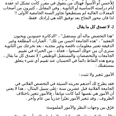
للأحسن أو الأسوأ; فهناك من يتفوق في مقرر كانت تشكل له عقدة
أيام دراسته الاساسية أو الثانوية , وفي المقابل ، كثيرون من أصحاب
المعدلات العالية لم يستطيعوا تجاوز السنة الجامعية الأولى !!
لذا فان محور النجاح بعد توفيق الله هي إرادتك فقط.
2- لا تصدق كل ما يقال
“هذا التخصص ماله أي مستقبل” ، “الدكاترة حسودين ويحبون
التعقيد” ، “هذه الجامعة أحسن من تلك” . العبارات المطلقة وغير
الدقيقة تعتبر معلومات ناقصة وغير مجدية ، بعد تخرجك من الثانوية
سترى أن من حولك أصبحوا – فجأة – من الخبراء في تقييم
الجامعات والتخصصات والمستقبل الوظيفي ! لا تصدق كل ما يقال ،
وضع هذه النقاط دائماً في الحسبان عند تقييم أي شيء يتعلق
بمستقبلك :
الأمور تتغير ولا تثبت :
فقد يطرح لك أحدهم تجربته السيئة في التخصص الفلاني في
الجامعة الفلانية قبل عشرين سنة -على سبيل المثال- ، هذا لا يعني
أن الأمور هي نفسها كما كانت سابقاً ، فالأمور تتغير باختلاف
الظروف ، وقد تتغير الأمور تغيّراً جذرياً بين عام وآخر .
فرّق بين وجهات النظر والأمور الملموسة: